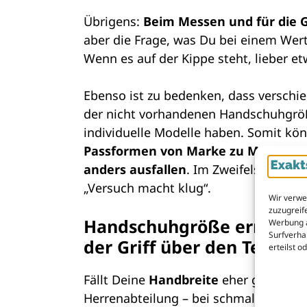
Übrigens:
Beim Messen und für die G
aber die Frage, was Du bei einem Wer
Wenn es auf der Kippe steht, lieber etw
Ebenso ist zu bedenken, dass verschi
der nicht vorhandenen Handschuhgr
individuelle Modelle haben. Somit kö
Passformen von Marke zu Marke im
anders ausfallen
. Im Zweifelsfall gil
„Versuch macht klug“.
Wir verwe
zuzugreife
Handschuhgröße ermittel
Werbung a
Surfverha
der Griff über den Tellerr
erteilst 
Fällt Deine
Handbreite
eher groß aus, 
Herrenabteilung – bei schmalen Hände