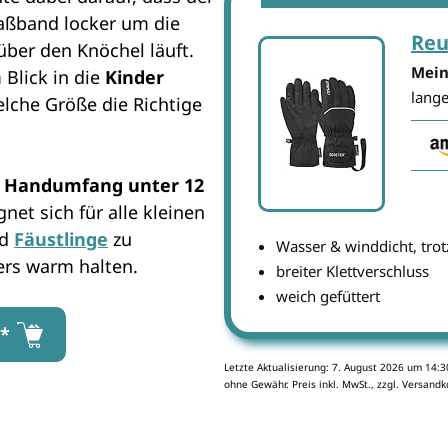
aßband locker um die
Reu
ber den Knöchel läuft.
Mein
Blick in die
Kinder
lang
elche Größe die Richtige
r
Handumfang unter 12
gnet sich für alle kleinen
nd
Fäustlinge
zu
Wasser & winddicht, tr
ers warm halten.
breiter Klettverschluss
weich gefüttert
e*
Letzte Aktualisierung: 7. August 2026 um 14:
ohne Gewähr. Preis inkl. MwSt., zzgl. Versandk