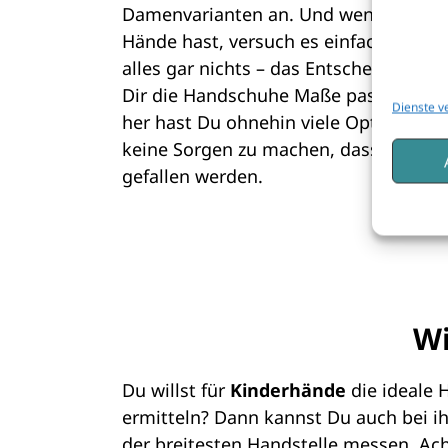
Damenvarianten an. Und wenn Du als 
Hände hast, versuch es einfach bei K
alles gar nichts – das Entscheidende is
Dir die Handschuhe Maße passen. Von
Dienste v
her hast Du ohnehin viele Optionen. 
keine Sorgen zu machen, dass Dir all
gefallen werden.
Wi
Du willst für
Kinderhände
die ideale
ermitteln? Dann kannst Du auch bei 
der breitesten Handstelle messen. Ach