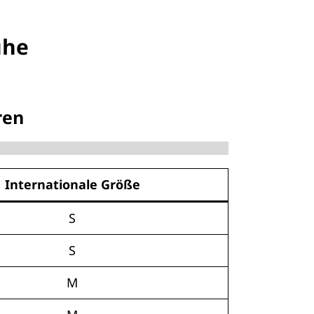
uhe
ren
Internationale Größe
S
S
M